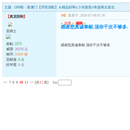
主题 :
189期：新澳门【浮世清歡】＆精品好料≤３肖致富≥奇迹再次发生.
9楼
发表于: 2026-07-08 01:56
【
真龙阳刚
】
u
回复
u
编辑
u
感谢您真诚奉献.顶你千次不够多.
圣骑士
发帖:
2275
感谢您真诚奉献.顶你千次不够多.
威望:
20218 点
铜币:
10241 枚
贡献值:
0 点
好评度:
0 点
<<
7
8
9
10
11
>>
[共
11
页] Go