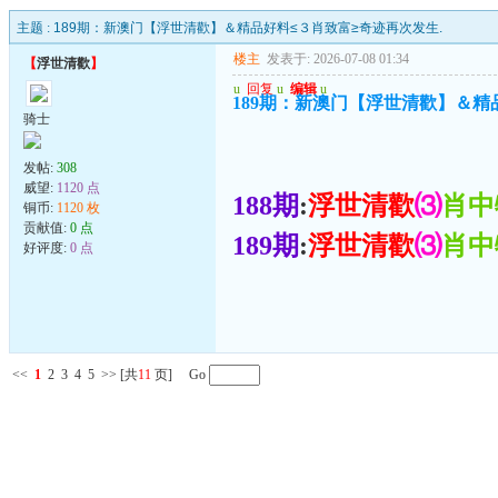
主题 :
189期：新澳门【浮世清歡】＆精品好料≤３肖致富≥奇迹再次发生.
楼主
发表于: 2026-07-08 01:34
【
浮世清歡
】
u
回复
u
编辑
u
189期：新澳门【浮世清歡】＆精
骑士
发帖:
308
威望:
1120 点
188期
:
浮世清歡
⑶
肖中
铜币:
1120 枚
贡献值:
0 点
189期
:
浮世清歡
⑶
肖中
好评度:
0 点
<<
1
2
3
4
5
>>
[共
11
页] Go