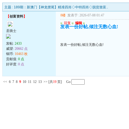
主题 :
189期：新澳门【神龙摆尾】精准四肖◇中特四肖◇脱贫致富..
8楼
发表于: 2026-07-08 01:47
【
创富资料
】
u
回复
u
编辑
u
发表一份好帖,倾注无数心血!
圣骑士
发帖:
2433
发表一份好帖,倾注无数心血!
威望:
20662 点
铜币:
10463 枚
贡献值:
0 点
好评度:
0 点
<<
6
7
8
9
10
11
12
13
>>
[共
19
页] Go