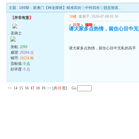
主题 :
189期：新澳门【神龙摆尾】精准四肖◇中特四肖◇脱贫致富..
16楼
发表于: 2026-07-08 01:56
【
并非有意
】
u
回复
u
编辑
u
请大家多点热情，留住心目中无
圣骑士
发帖:
2293
请大家多点热情，留住心目中无私的高手
威望:
20204 点
铜币:
10234 枚
贡献值:
0 点
好评度:
0 点
<<
14
15
16
17
18
19
>>
[共
19
页] Go