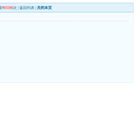
读
993596
次 |
返回列表
|
关闭本页