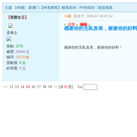
主题 :
189期：新澳门【神龙摆尾】精准四肖◇中特四肖◇脱贫致富..
14楼
发表于: 2026-07-08 01:54
【
芙蓉女王
】
u
回复
u
编辑
u
感谢你的无私发表，谢谢你的好
圣骑士
发帖:
2376
感谢你的无私发表，谢谢你的好料！
威望:
20494 点
铜币:
10379 枚
贡献值:
0 点
好评度:
0 点
<<
12
13
14
15
16
17
18
19
>>
[共
19
页] Go