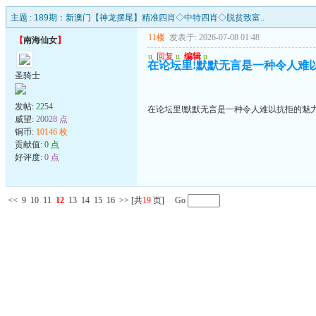
主题 :
189期：新澳门【神龙摆尾】精准四肖◇中特四肖◇脱贫致富..
11楼
发表于: 2026-07-08 01:48
【
南海仙女
】
u
回复
u
编辑
u
在论坛里!默默无言是一种令人难
圣骑士
发帖:
2254
在论坛里!默默无言是一种令人难以抗拒的魅
威望:
20028 点
铜币:
10146 枚
贡献值:
0 点
好评度:
0 点
<<
9
10
11
12
13
14
15
16
>>
[共
19
页] Go