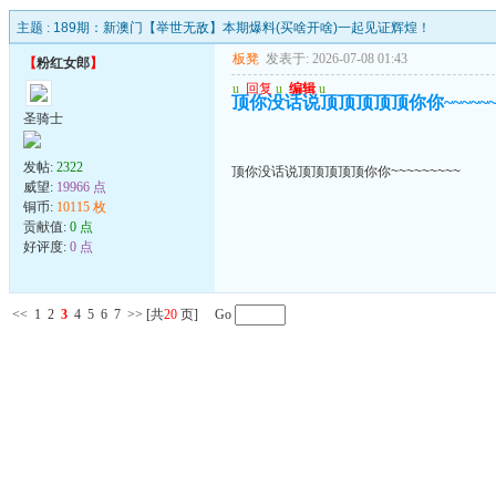
主题 :
189期：新澳门【举世无敌】本期爆料(买啥开啥)一起见证辉煌！
板凳
发表于: 2026-07-08 01:43
【
粉红女郎
】
u
回复
u
编辑
u
顶你没话说顶顶顶顶顶你你~~~~~~~
圣骑士
发帖:
2322
顶你没话说顶顶顶顶顶你你~~~~~~~~~
威望:
19966 点
铜币:
10115 枚
贡献值:
0 点
好评度:
0 点
<<
1
2
3
4
5
6
7
>>
[共
20
页] Go