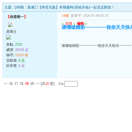
主题 :
189期：新澳门【举世无敌】本期爆料(买啥开啥)一起见证辉煌！
18楼
发表于: 2026-07-08 01:55
【
你是唯一
】
u
回复
u
编辑
u
请继续精彩~~~~~~~~~祝你天天快乐~
圣骑士
发帖:
2333
请继续精彩~~~~~~~~~祝你天天快乐~~~~~~
威望:
20318 点
铜币:
10291 枚
贡献值:
0 点
好评度:
0 点
<<
16
17
18
19
20
>>
[共
20
页] Go