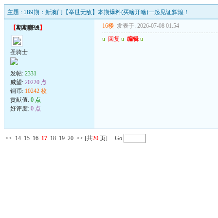
主题 :
189期：新澳门【举世无敌】本期爆料(买啥开啥)一起见证辉煌！
16楼
发表于: 2026-07-08 01:54
【
期期赚钱
】
u
回复
u
编辑
u
圣骑士
发帖:
2331
威望:
20220 点
铜币:
10242 枚
贡献值:
0 点
好评度:
0 点
<<
14
15
16
17
18
19
20
>>
[共
20
页] Go