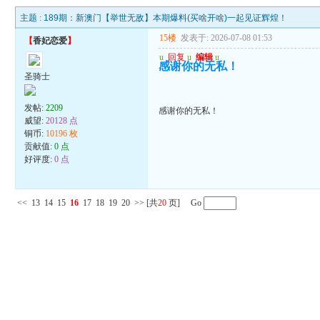
主题 :
189期：新澳门【举世无敌】本期爆料(买啥开啥)一起见证辉煌！
15楼
发表于: 2026-07-08 01:53
【
香妃恋爱
】
u
回复
u
编辑
u
感谢你的无私！
圣骑士
发帖:
2209
感谢你的无私！
威望:
20128 点
铜币:
10196 枚
贡献值:
0 点
好评度:
0 点
<<
13
14
15
16
17
18
19
20
>>
[共
20
页] Go