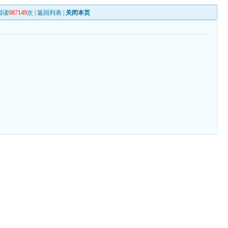
阅读
987149
次 |
返回列表
|
关闭本页