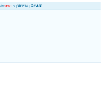
阅读
986621
次 |
返回列表
|
关闭本页