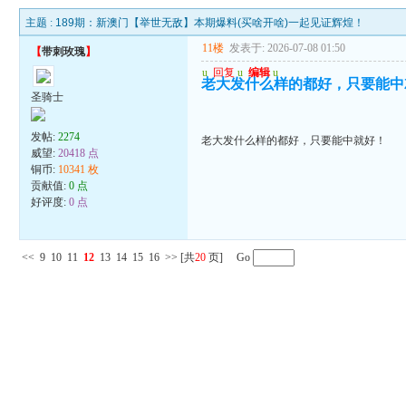
主题 :
189期：新澳门【举世无敌】本期爆料(买啥开啥)一起见证辉煌！
11楼
发表于: 2026-07-08 01:50
【
带刺玫瑰
】
u
回复
u
编辑
u
老大发什么样的都好，只要能中
圣骑士
发帖:
2274
老大发什么样的都好，只要能中就好！
威望:
20418 点
铜币:
10341 枚
贡献值:
0 点
好评度:
0 点
<<
9
10
11
12
13
14
15
16
>>
[共
20
页] Go