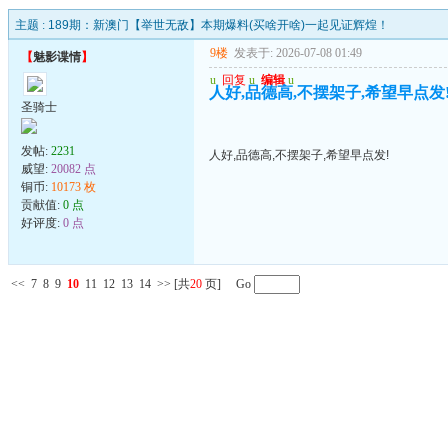
主题 :
189期：新澳门【举世无敌】本期爆料(买啥开啥)一起见证辉煌！
9楼
发表于: 2026-07-08 01:49
【
魅影谍情
】
u
回复
u
编辑
u
人好,品德高,不摆架子,希望早点发
圣骑士
发帖:
2231
人好,品德高,不摆架子,希望早点发!
威望:
20082 点
铜币:
10173 枚
贡献值:
0 点
好评度:
0 点
<<
7
8
9
10
11
12
13
14
>>
[共
20
页] Go