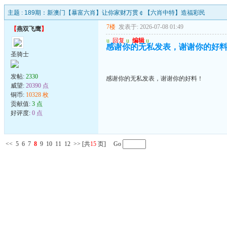
主题 :
189期：新澳门【暴富六肖】让你家财万贯￠【六肖中特】造福彩民
7楼
发表于: 2026-07-08 01:49
【
燕双飞鹰
】
u
回复
u
编辑
u
感谢你的无私发表，谢谢你的好
圣骑士
发帖:
2330
感谢你的无私发表，谢谢你的好料！
威望:
20390 点
铜币:
10328 枚
贡献值:
3 点
好评度:
0 点
<<
5
6
7
8
9
10
11
12
>>
[共
15
页] Go