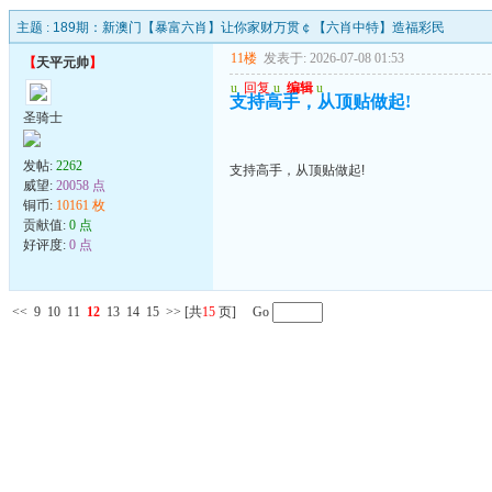
主题 :
189期：新澳门【暴富六肖】让你家财万贯￠【六肖中特】造福彩民
11楼
发表于: 2026-07-08 01:53
【
天平元帅
】
u
回复
u
编辑
u
支持高手，从顶贴做起!
圣骑士
发帖:
2262
支持高手，从顶贴做起!
威望:
20058 点
铜币:
10161 枚
贡献值:
0 点
好评度:
0 点
<<
9
10
11
12
13
14
15
>>
[共
15
页] Go