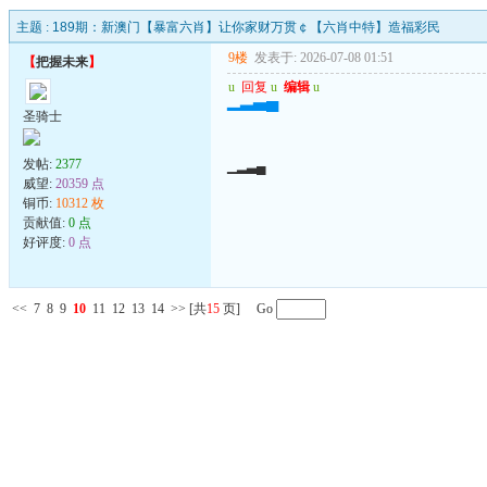
主题 :
189期：新澳门【暴富六肖】让你家财万贯￠【六肖中特】造福彩民
9楼
发表于: 2026-07-08 01:51
【
把握未来
】
u
回复
u
编辑
u
▁▂▃▄
圣骑士
发帖:
2377
▁▂▃▄
威望:
20359 点
铜币:
10312 枚
贡献值:
0 点
好评度:
0 点
<<
7
8
9
10
11
12
13
14
>>
[共
15
页] Go