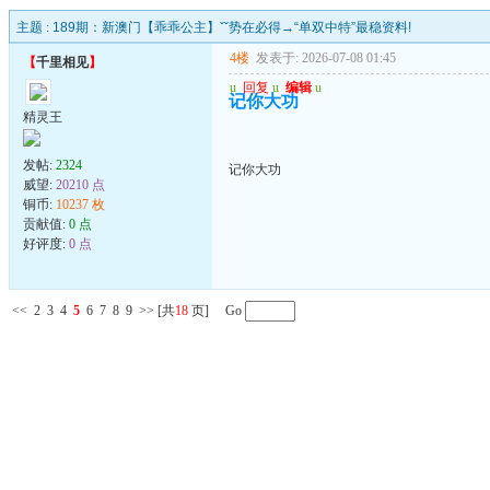
主题 :
189期：新澳门【乖乖公主】ˇˇ势在必得→“单双中特”最稳资料!
4楼
发表于: 2026-07-08 01:45
【
千里相见
】
u
回复
u
编辑
u
记你大功
精灵王
发帖:
2324
记你大功
威望:
20210 点
铜币:
10237 枚
贡献值:
0 点
好评度:
0 点
<<
2
3
4
5
6
7
8
9
>>
[共
18
页] Go