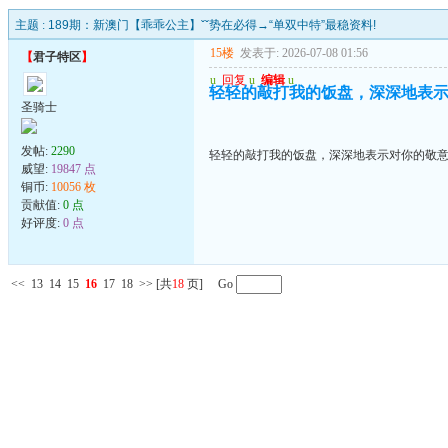
主题 :
189期：新澳门【乖乖公主】ˇˇ势在必得→“单双中特”最稳资料!
15楼
发表于: 2026-07-08 01:56
【
君子特区
】
u
回复
u
编辑
u
轻轻的敲打我的饭盘，深深地表
圣骑士
发帖:
2290
轻轻的敲打我的饭盘，深深地表示对你的敬
威望:
19847 点
铜币:
10056 枚
贡献值:
0 点
好评度:
0 点
<<
13
14
15
16
17
18
>>
[共
18
页] Go