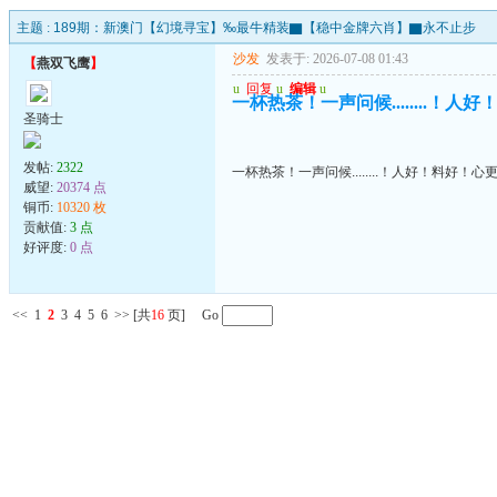
主题 :
189期：新澳门【幻境寻宝】‰最牛精装▇【稳中金牌六肖】▇永不止步
沙发
发表于: 2026-07-08 01:43
【
燕双飞鹰
】
u
回复
u
编辑
u
一杯热茶！一声问候........！
圣骑士
发帖:
2322
一杯热茶！一声问候........！人好！料好！心
威望:
20374 点
铜币:
10320 枚
贡献值:
3 点
好评度:
0 点
<<
1
2
3
4
5
6
>>
[共
16
页] Go