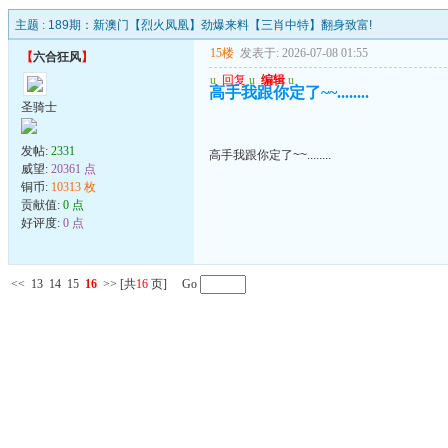
主题 :
189期：新澳门【烈火凤凰】劲爆来料【三肖中特】翻身致富!
15楼
发表于: 2026-07-08 01:55
【
六合狂风
】
u
回复
u
编辑
u
高手我跟你定了~~........
圣骑士
发帖:
2331
高手我跟你定了~~........
威望:
20361 点
铜币:
10313 枚
贡献值:
0 点
好评度:
0 点
<<
13
14
15
16
>>
[共
16
页] Go