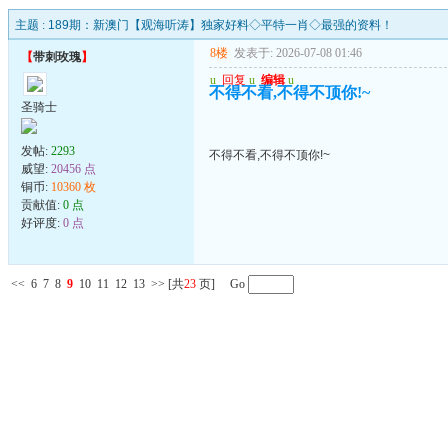
主题 :
189期：新澳门【观海听涛】独家好料◇平特一肖◇最强的资料！
8楼
发表于: 2026-07-08 01:46
【
带刺玫瑰
】
u
回复
u
编辑
u
不得不看,不得不顶你!~
圣骑士
发帖:
2293
不得不看,不得不顶你!~
威望:
20456 点
铜币:
10360 枚
贡献值:
0 点
好评度:
0 点
<<
6
7
8
9
10
11
12
13
>>
[共
23
页] Go