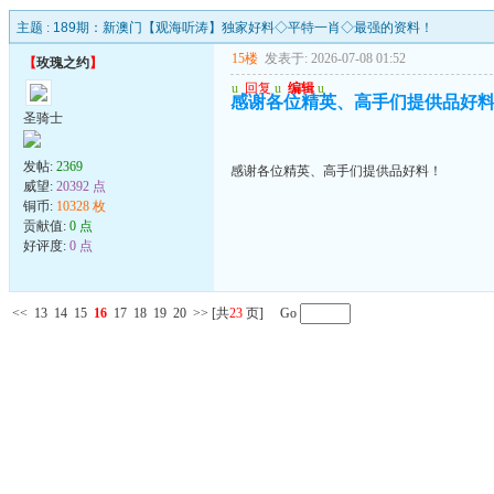
主题 :
189期：新澳门【观海听涛】独家好料◇平特一肖◇最强的资料！
15楼
发表于: 2026-07-08 01:52
【
玫瑰之约
】
u
回复
u
编辑
u
感谢各位精英、高手们提供品好
圣骑士
发帖:
2369
感谢各位精英、高手们提供品好料！
威望:
20392 点
铜币:
10328 枚
贡献值:
0 点
好评度:
0 点
<<
13
14
15
16
17
18
19
20
>>
[共
23
页] Go