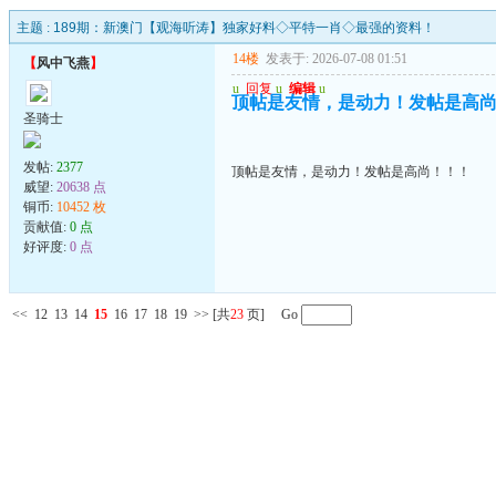
主题 :
189期：新澳门【观海听涛】独家好料◇平特一肖◇最强的资料！
14楼
发表于: 2026-07-08 01:51
【
风中飞燕
】
u
回复
u
编辑
u
顶帖是友情，是动力！发帖是高
圣骑士
发帖:
2377
顶帖是友情，是动力！发帖是高尚！！！
威望:
20638 点
铜币:
10452 枚
贡献值:
0 点
好评度:
0 点
<<
12
13
14
15
16
17
18
19
>>
[共
23
页] Go