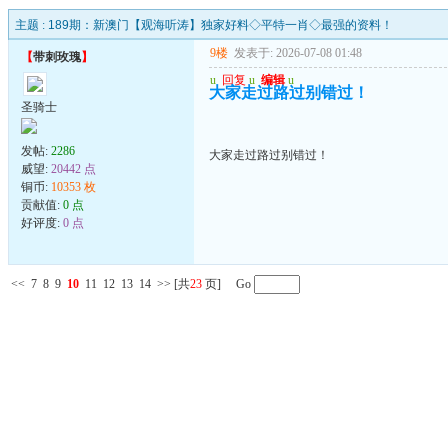
主题 :
189期：新澳门【观海听涛】独家好料◇平特一肖◇最强的资料！
9楼
发表于: 2026-07-08 01:48
【
带刺玫瑰
】
u
回复
u
编辑
u
大家走过路过别错过！
圣骑士
发帖:
2286
大家走过路过别错过！
威望:
20442 点
铜币:
10353 枚
贡献值:
0 点
好评度:
0 点
<<
7
8
9
10
11
12
13
14
>>
[共
23
页] Go