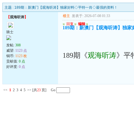
主题 :
189期：新澳门【观海听涛】独家好料◇平特一肖◇最强的资料！
楼主
发表于: 2026-07-08 01:33
【
观海听涛
】
u
回复
u
编辑
u
189期：新澳门【观海听涛】独
骑士
发帖:
308
威望:
1123 点
189期《
观海听涛
》平
铜币:
1123 枚
贡献值:
0 点
好评度:
0 点
<<
1
2
3
4
5
>>
[共
23
页] Go