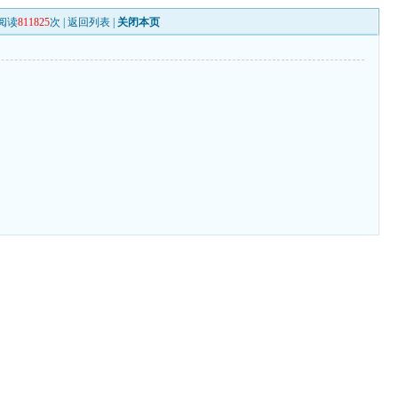
阅读
811825
次 |
返回列表
|
关闭本页