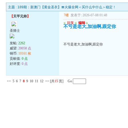
主题 :
189期：新澳门【黄金圣衣】〓火爆全网＜买什么中什么＞稳定！
7楼
发表于: 2026-07-08 01:48
【
天平元帅
】
u
回复
u
编辑
u
不亏是老大,加油啊,跟定你
圣骑士
发帖:
2262
不亏是老大,加油啊,跟定你
威望:
20058 点
铜币:
10161 枚
贡献值:
0 点
好评度:
0 点
<<
5
6
7
8
9
10
11
12
>>
[共
15
页] Go