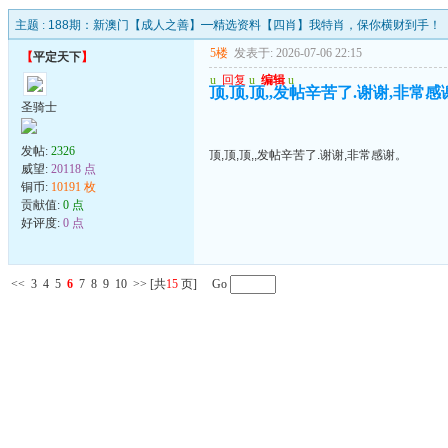
主题 :
188期：新澳门【成人之善】━精选资料【四肖】我特肖，保你横财到手！
5楼
发表于: 2026-07-06 22:15
【
平定天下
】
u
回复
u
编辑
u
顶,顶,顶,,发帖辛苦了.谢谢,非常感
圣骑士
发帖:
2326
顶,顶,顶,,发帖辛苦了.谢谢,非常感谢。
威望:
20118 点
铜币:
10191 枚
贡献值:
0 点
好评度:
0 点
<<
3
4
5
6
7
8
9
10
>>
[共
15
页] Go