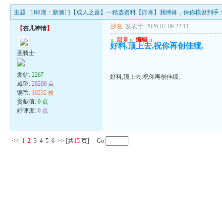
主题 :
188期：新澳门【成人之善】━精选资料【四肖】我特肖，保你横财到手
沙发
发表于: 2026-07-06 22:11
【
杏儿神情
】
u
回复
u
编辑
u
好料,顶上去,祝你再创佳绩,
圣骑士
发帖:
2267
好料,顶上去,祝你再创佳绩,
威望:
20200 点
铜币:
10232 枚
贡献值:
0 点
好评度:
0 点
<<
1
2
3
4
5
6
>>
[共
15
页] Go