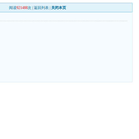
阅读
921488
次 |
返回列表
|
关闭本页