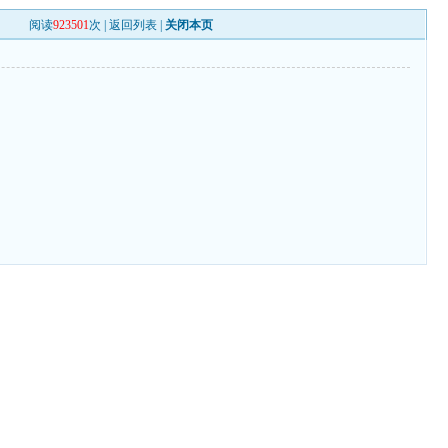
阅读
923501
次 |
返回列表
|
关闭本页