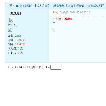
主题 :
188期：新澳门【成人之善】━精选资料【四肖】我特肖，保你横财到手
14楼
发表于: 2026-07-06 22:30
【
玫瑰红
】
u
回复
u
编辑
u
w
管理员
w
发帖:
2883
威望:
19990 点
铜币:
11540 枚
贡献值:
0 点
好评度:
0 点
<<
12
13
14
15
>>
[共
15
页] Go