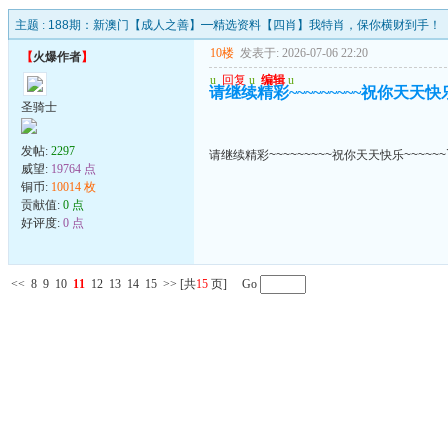
主题 :
188期：新澳门【成人之善】━精选资料【四肖】我特肖，保你横财到手！
10楼
发表于: 2026-07-06 22:20
【
火爆作者
】
u
回复
u
编辑
u
请继续精彩~~~~~~~~~祝你天天快乐~
圣骑士
发帖:
2297
请继续精彩~~~~~~~~~祝你天天快乐~~~~~~
威望:
19764 点
铜币:
10014 枚
贡献值:
0 点
好评度:
0 点
<<
8
9
10
11
12
13
14
15
>>
[共
15
页] Go