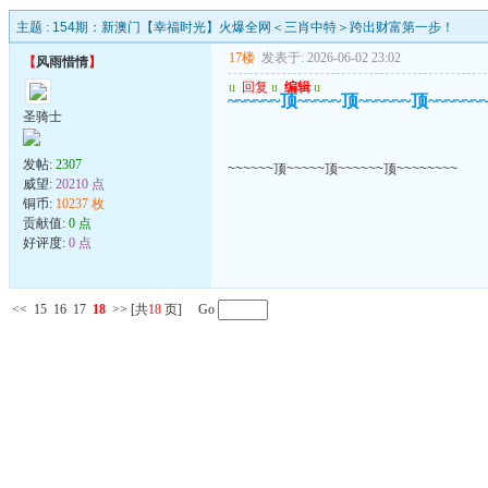
主题 :
154期：新澳门【幸福时光】火爆全网＜三肖中特＞跨出财富第一步！
17楼
发表于: 2026-06-02 23:02
【
风雨惜情
】
u
回复
u
编辑
u
~~~~~~顶~~~~~顶~~~~~~顶~~~~~~
圣骑士
发帖:
2307
~~~~~~顶~~~~~顶~~~~~~顶~~~~~~~~
威望:
20210 点
铜币:
10237 枚
贡献值:
0 点
好评度:
0 点
<<
15
16
17
18
>>
[共
18
页] Go