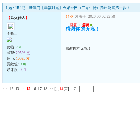
主题 :
154期：新澳门【幸福时光】火爆全网＜三肖中特＞跨出财富第一步！
14楼
发表于: 2026-06-02 22:58
【
风火佳人
】
u
回复
u
编辑
u
感谢你的无私！
圣骑士
发帖:
2310
感谢你的无私！
威望:
20526 点
铜币:
10395 枚
贡献值:
0 点
好评度:
0 点
<<
12
13
14
15
16
17
18
>>
[共
18
页] Go