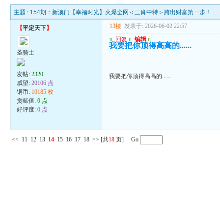
主题 :
154期：新澳门【幸福时光】火爆全网＜三肖中特＞跨出财富第一步！
13楼
发表于: 2026-06-02 22:57
【
平定天下
】
u
回复
u
编辑
u
我要把你顶得高高的......
圣骑士
发帖:
2320
我要把你顶得高高的......
威望:
20106 点
铜币:
10185 枚
贡献值:
0 点
好评度:
0 点
<<
11
12
13
14
15
16
17
18
>>
[共
18
页] Go