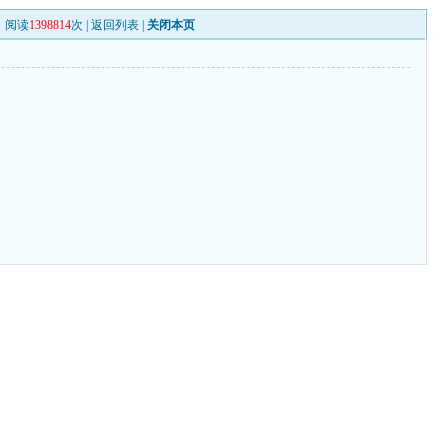
阅读
1398814
次 |
返回列表
|
关闭本页