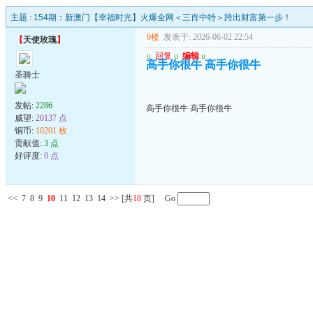
主题 :
154期：新澳门【幸福时光】火爆全网＜三肖中特＞跨出财富第一步！
9楼
发表于: 2026-06-02 22:54
【
天使玫瑰
】
u
回复
u
编辑
u
高手你很牛 高手你很牛
圣骑士
发帖:
2286
高手你很牛 高手你很牛
威望:
20137 点
铜币:
10201 枚
贡献值:
3 点
好评度:
0 点
<<
7
8
9
10
11
12
13
14
>>
[共
18
页] Go