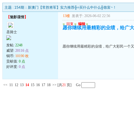
主题 :
154期：新澳门【常胜将军】实力推荐╬=买什么中什么╬致富~！
13楼
发表于: 2026-06-02 22:56
【
魅影谍情
】
u
回复
u
编辑
u
愿你继续用最精彩的业绩，给广
圣骑士
发帖:
2248
愿你继续用最精彩的业绩，给广大彩民一个
威望:
20116 点
铜币:
10190 枚
贡献值:
0 点
好评度:
0 点
<<
11
12
13
14
15
16
17
18
>>
[共
21
页] Go