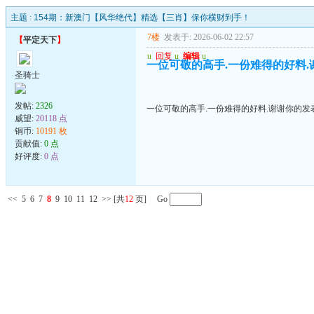
主题 :
154期：新澳门【风华绝代】精选【三肖】保你横财到手！
7楼
发表于: 2026-06-02 22:57
【
平定天下
】
u
回复
u
编辑
u
一位可敬的高手.一份难得的好料.
圣骑士
发帖:
2326
一位可敬的高手.一份难得的好料.谢谢你的发
威望:
20118 点
铜币:
10191 枚
贡献值:
0 点
好评度:
0 点
<<
5
6
7
8
9
10
11
12
>>
[共
12
页] Go