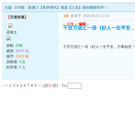
主题 :
154期：新澳门【风华绝代】精选【三肖】保你横财到手！
4楼
发表于: 2026-06-02 22:50
【
天使玫瑰
】
u
回复
u
编辑
u
千言万语汇一语《好人一生平安
圣骑士
发帖:
2286
千言万语汇一语《好人一生平安，万事如意
威望:
20137 点
铜币:
10201 枚
贡献值:
3 点
好评度:
0 点
<<
2
3
4
5
6
7
8
9
>>
[共
12
页] Go