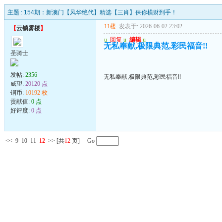
主题 :
154期：新澳门【风华绝代】精选【三肖】保你横财到手！
11楼
发表于: 2026-06-02 23:02
【
云锁雾楼
】
u
回复
u
编辑
u
无私奉献,极限典范,彩民福音!!
圣骑士
发帖:
2356
无私奉献,极限典范,彩民福音!!
威望:
20120 点
铜币:
10192 枚
贡献值:
0 点
好评度:
0 点
<<
9
10
11
12
>>
[共
12
页] Go