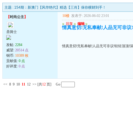
主题 :
154期：新澳门【风华绝代】精选【三肖】保你横财到手！
10楼
发表于: 2026-06-02 23:01
【
时尚公主
】
u
回复
u
编辑
u
情真意切!无私奉献!人品无可非议
圣骑士
发帖:
2284
情真意切!无私奉献!人品无可非议!轻轻顶顶!
威望:
20514 点
铜币:
10389 枚
贡献值:
0 点
好评度:
0 点
<<
8
9
10
11
12
>>
[共
12
页] Go