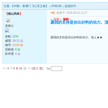
主题 :
154期：新澳门【心灵之旅】→中特3肖→连连狂中.
8楼
发表于: 2026-06-02 22:57
【
南山风铃
】
u
回复
u
编辑
u
愿我的支持是你出好料的动力。
圣骑士
发帖:
2216
愿我的支持是你出好料的动力。顶上★★
威望:
20132 点
铜币:
10198 枚
贡献值:
0 点
好评度:
0 点
<<
6
7
8
9
10
11
>>
[共
11
页] Go