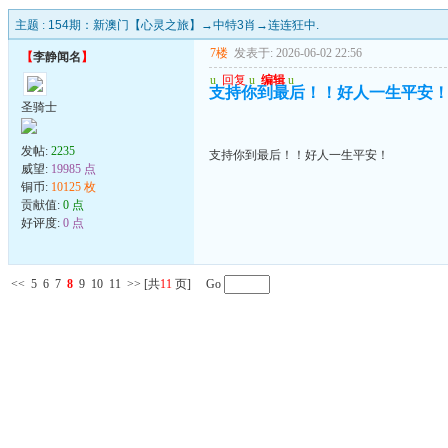
主题 :
154期：新澳门【心灵之旅】→中特3肖→连连狂中.
7楼
发表于: 2026-06-02 22:56
【
李静闻名
】
u
回复
u
编辑
u
支持你到最后！！好人一生平安
圣骑士
发帖:
2235
支持你到最后！！好人一生平安！
威望:
19985 点
铜币:
10125 枚
贡献值:
0 点
好评度:
0 点
<<
5
6
7
8
9
10
11
>>
[共
11
页] Go