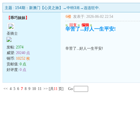
主题 :
154期：新澳门【心灵之旅】→中特3肖→连连狂中.
6楼
发表于: 2026-06-02 22:54
【
乖巧妹妹
】
u
回复
u
编辑
u
辛苦了...好人一生平安!
圣骑士
发帖:
2374
辛苦了...好人一生平安!
威望:
20240 点
铜币:
10252 枚
贡献值:
0 点
好评度:
0 点
<<
4
5
6
7
8
9
10
11
>>
[共
11
页] Go