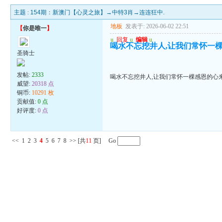
主题 :
154期：新澳门【心灵之旅】→中特3肖→连连狂中.
地板
发表于: 2026-06-02 22:51
【
你是唯一
】
u
回复
u
编辑
u
喝水不忘挖井人,让我们常怀一
圣骑士
发帖:
2333
喝水不忘挖井人,让我们常怀一棵感恩的心
威望:
20318 点
铜币:
10291 枚
贡献值:
0 点
好评度:
0 点
<<
1
2
3
4
5
6
7
8
>>
[共
11
页] Go