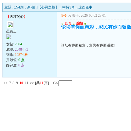
主题 :
154期：新澳门【心灵之旅】→中特3肖→连连狂中.
9楼
发表于: 2026-06-02 23:01
【
天才的心
】
u
回复
u
编辑
u
论坛有你而精彩，彩民有你而骄傲
圣骑士
发帖:
2304
论坛有你而精彩，彩民有你而骄傲!
威望:
20484 点
铜币:
10374 枚
贡献值:
0 点
好评度:
0 点
<<
7
8
9
10
11
>>
[共
11
页] Go