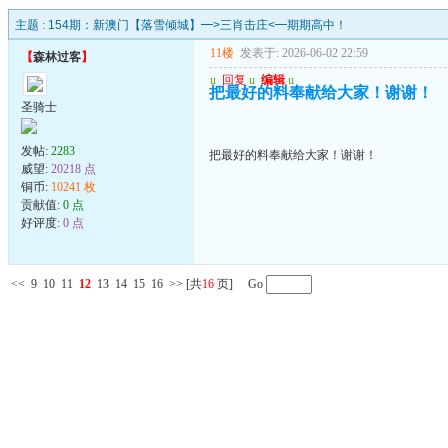
主题 :
154期：新澳门【落雪倾城】━>三肖击庄<━期期高中！
11楼
发表于: 2026-06-02 22:59
【
森林过客
】
u
回复
u
编辑
u
把最好的料奉献给大家！谢谢！
圣骑士
发帖:
2283
把最好的料奉献给大家！谢谢！
威望:
20218 点
铜币:
10241 枚
贡献值:
0 点
好评度:
0 点
<<
9
10
11
12
13
14
15
16
>>
[共
16
页] Go