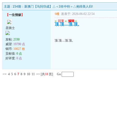
主题 :
154期：新澳门【马到功成】△＜3肖中特＞△抱得美人归!
6楼
发表于: 2026-06-02 22:54
【
一生情缘
】
u
回复
u
编辑
u
顶.顶....顶.顶。
圣骑士
发帖:
2330
顶.顶....顶.顶。
威望:
19790 点
铜币:
10027 枚
贡献值:
0 点
好评度:
0 点
<<
4
5
6
7
8
9
10
11
>>
[共
18
页] Go