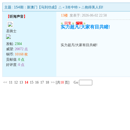
主题 :
154期：新澳门【马到功成】△＜3肖中特＞△抱得美人归!
13楼
发表于: 2026-06-02 22:58
【
听海声音
】
u
回复
u
编辑
u
实力超凡!大家有目共睹!
圣骑士
发帖:
2304
实力超凡!大家有目共睹!
威望:
20072 点
铜币:
10168 枚
贡献值:
0 点
好评度:
0 点
<<
11
12
13
14
15
16
17
18
>>
[共
18
页] Go