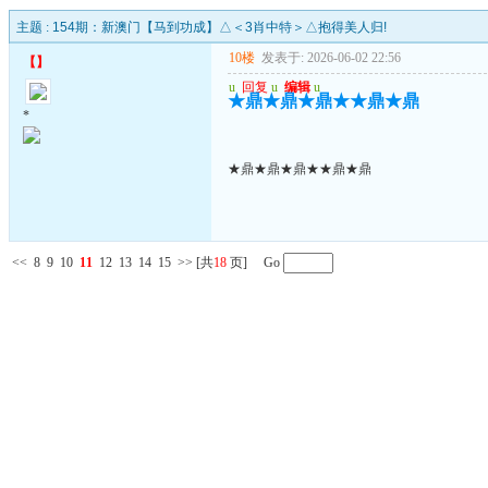
主题 :
154期：新澳门【马到功成】△＜3肖中特＞△抱得美人归!
10楼
发表于: 2026-06-02 22:56
【
】
u
回复
u
编辑
u
★鼎★鼎★鼎★★鼎★鼎
*
★鼎★鼎★鼎★★鼎★鼎
<<
8
9
10
11
12
13
14
15
>>
[共
18
页] Go