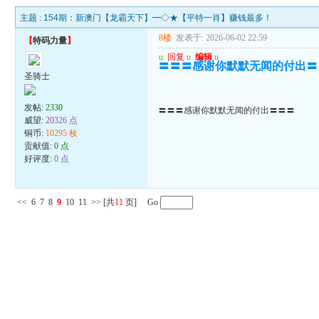
主题 :
154期：新澳门【龙霸天下】━◇★【平特一肖】赚钱最多！
8楼
发表于: 2026-06-02 22:59
【
特码力量
】
u
回复
u
编辑
u
〓〓〓感谢你默默无闻的付出〓
圣骑士
发帖:
2330
〓〓〓感谢你默默无闻的付出〓〓〓
威望:
20326 点
铜币:
10295 枚
贡献值:
0 点
好评度:
0 点
<<
6
7
8
9
10
11
>>
[共
11
页] Go