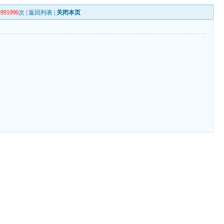
读
991096
次 |
返回列表
|
关闭本页