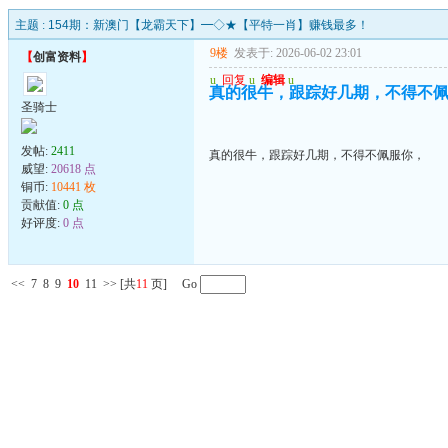
主题 :
154期：新澳门【龙霸天下】━◇★【平特一肖】赚钱最多！
9楼
发表于: 2026-06-02 23:01
【
创富资料
】
u
回复
u
编辑
u
真的很牛，跟踪好几期，不得不
圣骑士
发帖:
2411
真的很牛，跟踪好几期，不得不佩服你，
威望:
20618 点
铜币:
10441 枚
贡献值:
0 点
好评度:
0 点
<<
7
8
9
10
11
>>
[共
11
页] Go