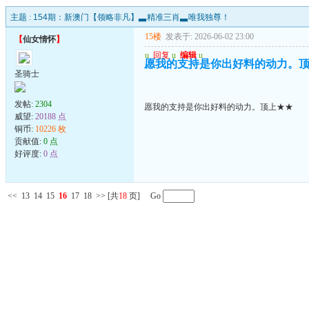
主题 :
154期：新澳门【领略非凡】▃精准三肖▃唯我独尊！
15楼
发表于: 2026-06-02 23:00
【
仙女情怀
】
u
回复
u
编辑
u
愿我的支持是你出好料的动力。
圣骑士
发帖:
2304
愿我的支持是你出好料的动力。顶上★★
威望:
20188 点
铜币:
10226 枚
贡献值:
0 点
好评度:
0 点
<<
13
14
15
16
17
18
>>
[共
18
页] Go